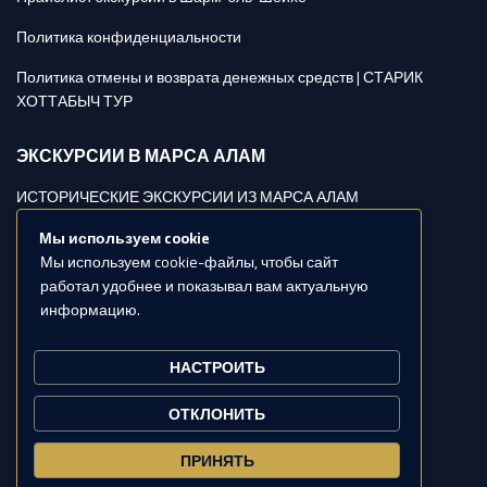
Политика конфиденциальности
Политика отмены и возврата денежных средств | СТАРИК
ХОТТАБЫЧ ТУР
ЭКСКУРСИИ В МАРСА АЛАМ
ИСТОРИЧЕСКИЕ ЭКСКУРСИИ ИЗ МАРСА АЛАМ
МОРСКИЕ ЭКСКУРСИИ ИЗ МАРСА АЛАМ
Мы используем cookie
Мы используем cookie-файлы, чтобы сайт
САФАРИ ЭКСКУРСИИ ИЗ МАРСА АЛАМ
работал удобнее и показывал вам актуальную
информацию.
СВЯЖИТЕСЬ С НАМИ
НАСТРОИТЬ
002-0111-988-2324
info@starkhattabychtours.com
ОТКЛОНИТЬ
ПРИНЯТЬ