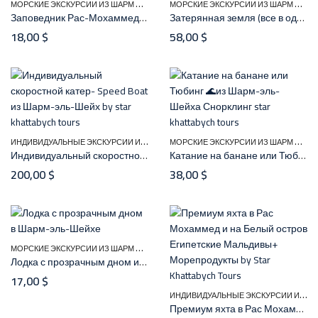
М
ОРСКИЕ ЭКСКУРСИИ ИЗ ШАРМ ЭЛЬ ШЕЙХА
М
ОРСКИЕ ЭКСКУРСИИ ИЗ ШАРМ ЭЛЬ ШЕЙХА
Заповедник Рас-Мохаммед на автобусе из Шарм-эль-Шейха | Снорклинг
Затерянная земля (все в одном)
18,00
$
58,00
$
И
НДИВИДУАЛЬНЫЕ ЭКСКУРСИИ ИЗ ШАРМ-ЭЛЬ-ШЕЙХА
,
М
ОРСКИЕ ЭКСКУРСИИ ИЗ ШАРМ ЭЛЬ ШЕЙХА
МОРСКИЕ ЭКСКУРСИИ И
Индивидуальный скоростной катер в Шарм-эль-Шейхе | Speed Boat
Катание на банане или Тюбинг 🌊 в Шарм эль Шейхе
200,00
$
38,00
$
М
ОРСКИЕ ЭКСКУРСИИ ИЗ ШАРМ ЭЛЬ ШЕЙХА
,
РАЗВЛЕЧЕНИЙ ЭКСКУРСИИ ИЗ ША
Лодка с прозрачным дном из Шарм-эль-Шейх
17,00
$
И
НДИВИДУАЛЬНЫЕ ЭКСКУРСИИ ИЗ ШАРМ-ЭЛЬ-ШЕЙХА
Премиум яхта в Рас Мохаммед и на Белый остров Египетские Мальдивы+ Морепродукты