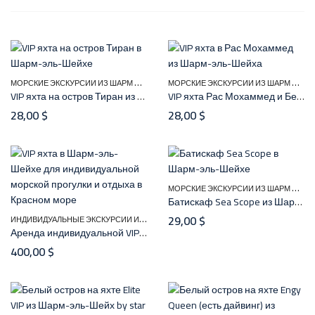
М
ОРСКИЕ ЭКСКУРСИИ ИЗ ШАРМ ЭЛЬ ШЕЙХА
М
ОРСКИЕ ЭКСКУРСИИ ИЗ ШАРМ ЭЛЬ ШЕЙХА
VIP яхта на остров Тиран из Шарм-эль-Шейха (есть дайвинг)
VIP яхта Рас Мохаммед и Белый остров из Шарм-эль-Шейха
28,00
$
28,00
$
М
ОРСКИЕ ЭКСКУРСИИ ИЗ ШАРМ ЭЛЬ ШЕЙХА
Батискаф Sea Scope из Шарм Эль Шейха
И
НДИВИДУАЛЬНЫЕ ЭКСКУРСИИ ИЗ ШАРМ-ЭЛЬ-ШЕЙХА
,
29,00
$
МОРСКИЕ ЭКСКУРСИИ И
Аренда индивидуальной VIP яхты в Шарм-эль-Шейхе
400,00
$