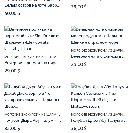
Белый остров на яхте Барбаросса (есть дайвинг)
35,00
$
40,00
$
М
ОРСКИЕ ЭКСКУРСИИ ИЗ ШАРМ ЭЛЬ ШЕЙХА
Вечерняя яхта с ужином в Шарм-эль-Шейхе | Dinner Cruise
М
ОРСКИЕ ЭКСКУРСИИ ИЗ ШАРМ ЭЛЬ ШЕЙХА
,
РАЗВЛЕЧЕНИЙ ЭКСКУРСИИ ИЗ ША
Вечерняя прогулка на пиратской яхте Sina Dream
25,00
$
29,00
$
М
ОРСКИЕ ЭКСКУРСИИ ИЗ ШАРМ ЭЛЬ ШЕЙХА
,
М
ОРСКИЕ ЭКСКУРСИИ ИЗ ШАРМ ЭЛЬ ШЕЙХА
САФАРИ ЭКСКУРСИИ ИЗ ШАРМ ЭЛ
Голубая Дыра Абу-Галум и Дахаб Дискавери 4 в 1
Голубая Дыра Абу-Галум и Каньон Салама 4 в 1
32,00
$
38,00
$