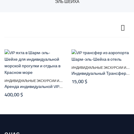
ЭЛЬ ШЕЙХА
И
НДИВИДУАЛЬНЫЕ ЭКСКУРСИИ ИЗ ШАРМ-ЭЛЬ-ШЕЙХА
Индивидуальный Трансфер до отеля из аэропорта и в Шарм-эль-Шейха
И
НДИВИДУАЛЬНЫЕ ЭКСКУРСИИ ИЗ ШАРМ-ЭЛЬ-ШЕЙХА
,
15,00
$
МОРСКИЕ ЭКСКУРСИИ И
Аренда индивидуальной VIP яхты в Шарм-эль-Шейхе
400,00
$