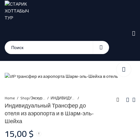
Home
Shop/Экскурсии
ИНДИВИДУАЛЬНЫЕ ЭКСКУРСИИ ИЗ ШАРМ-ЭЛЬ-ШЕЙХА
Индивидуальный Трансфер до
отеля из аэропорта и в Шарм-эль-
Дайвинг с берега в
Аренда
Шейха
Шарм Эль Шейха
индивидуальной
15,00
$
VIP яхты в
20,00
400,00
$
$
Шарм-эль-