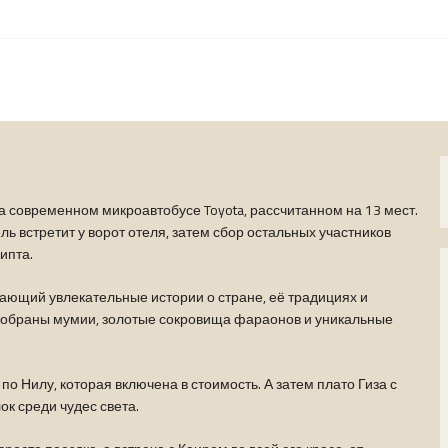
 современном микроавтобусе Toyota, рассчитанном на 13 мест.
ь встретит у ворот отеля, затем сбор остальных участников
ипта.
вающий увлекательные истории о стране, её традициях и
 собраны мумии, золотые сокровища фараонов и уникальные
по Нилу, которая включена в стоимость. А затем плато Гиза с
к среди чудес света.