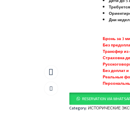
Дети до 5 
Требуется
Ориентиро
Дни недели
Бронь за 3 м
Без предопл
Трансфер из 
Страховка д
Русскоговор
Без доплат и
Реальные фо
Персональн
RESERVATION VIA WHATSA
Category:
ИСТОРИЧЕСКИЕ ЭКС