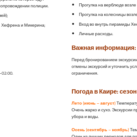
Прогулка на верблюде возле 
 сопровождении полиции.
Прогулка на колесницы возле
ей);
Вход во внутрь пирамиды Хе
 Хефрена и Микерина;
Личные расходы.
Важная информация:
Перед бронированием экскурси
отмены экскурсий и уточнить ус
ограничения.
-02:00.
Погода в Каире: сезо
Лето (июнь – август)
Температу
Очень жарко и сухо. Экскурсии 
убора и воды.
Осень (сентябрь – ноябрь)
Тем
Один из лучших периодов для по