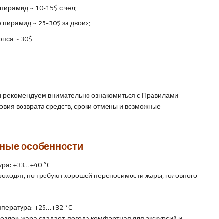
пирамид ~ 10-15$ с чел;
 пирамид ~ 25-30$ за двоих;
опса ~ 30$
и рекомендуем внимательно ознакомиться с Правилами
ловия возврата средств, сроки отмены и возможные
нные особенности
ра: +33…+40 °C
проходят, но требуют хорошей переносимости жары, головного
пература: +25…+32 °C
ездок: жара спадает, погода комфортная для экскурсий и