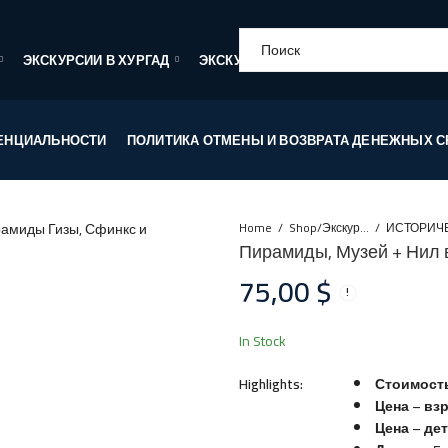
ЭКСКУРСИИ В ХУРГАД
ЭКСКУРСИИ В МАРСА АЛАМ
О КО
ЕНЦИАЛЬНОСТИ
ПОЛИТИКА ОТМЕНЫ И ВОЗВРАТА ДЕНЕЖНЫХ СР
Home
Shop/Экскурсии
Пирамиды, Музей + Нил в
75,00
$
In Stock
Highlights:
Стоимость
Цена – взр
Цена – дет