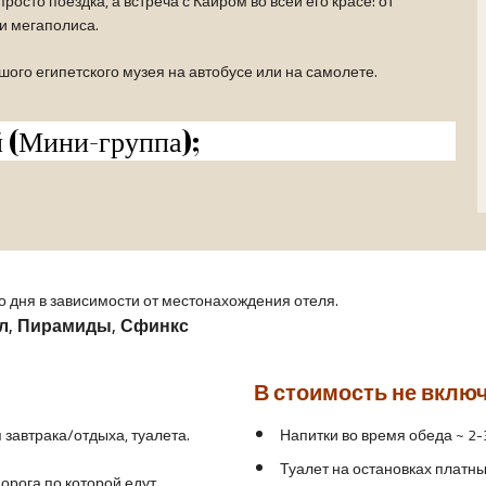
росто поездка, а встреча с Каиром во всей его красе: от
и мегаполиса.
ого египетского музея на автобусе или на самолете.
 (Мини-группа);
го дня в зависимости от местонахождения отеля.
л, Пирамиды, Сфинкс
В стоимость не вклю
 завтрака/отдыха, туалета.
Напитки во время обеда ~ 2-
Туалет на остановках платны
дорога по которой едут