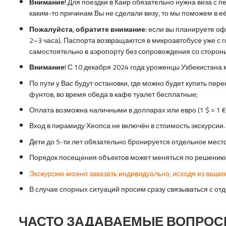
Внимание!
Для поездки в Каир обязательно нужна виза с пе
каким-то причинам Вы не сделали визу, то мы поможем в её
Пожалуйста, обратите внимание:
если вы планируете офо
2–3 часа). Паспорта возвращаются в микроавтобусе уже с 
самостоятельно в аэропорту без сопровождения со сторон
Внимание!
С 10 декабря 2024 года уроженцы Узбекистана 
По пути у Вас будут остановки, где можно будет купить пер
фунтов, во время обеда в кафе туалет бесплатные;
Оплата возможна наличными в долларах или евро (1 $ = 1 €)
Вход в пирамиду Хеопса не включён в стоимость экскурсии
Дети до 5-ти лет обязательно бронируется отдельное мест
Порядок посещения объектов может меняться по решению 
Экскурсию можно заказать индивидуально, исходя из ваших
В случае спорных ситуаций просим сразу связываться с о
ЧАСТО ЗАДАВАЕМЫЕ ВОПРОСЫ 