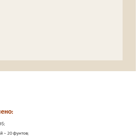
чено:
3$;
й ~ 20 фунтов;