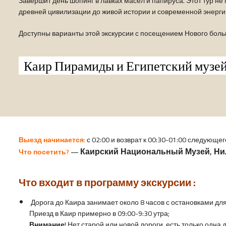
Завершит день шопинг в лавках масел и папируса. Этот тур не п
древней цивилизации до живой истории и современной энерги
Доступны варианты этой экскурсии с посещением Нового больш
Каир Пирамиды и Египетский музей
Выезд начинается:
с 02:00 и возврат к 00:30-01:00 следующе
Каирский Национальный Музей, Ни
Что посетить?
—
Что входит в программу экскурсии :
Дорога до Каира занимает около 8 часов с остановками для
Приезд в Каир примерно в 09:00-9:30 утра;
Внимание!
Нет старой или новой дороги, есть только одна 