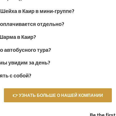
Шейха в Каир в мини‑группе?
о оплачивается отдельно?
 Шарма в Каир?
о автобусного тура?
 мы увидим за день?
зять с собой?
👉 УЗНАТЬ БОЛЬШЕ О НАШЕЙ КОМПАНИИ
Be the fir