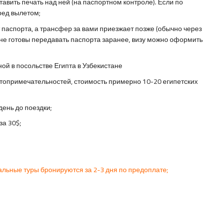
тавить печать над ней (на паспортном контроле). Если по
еред вылетом;
паспорта, а трансфер за вами приезжает позже (обычно через
 не готовы передавать паспорта заранее, визу можно оформить
й в посольстве Египта в Узбекистане
 достопримечательностей, стоимость примерно 10-20 египетских
день до поездки;
за 30$;
альные туры бронируются за 2-3 дня по предоплате;