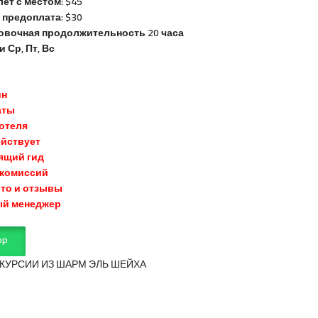
лет с местом: $45
 предоплата: $30
вочная продолжительность 20 часа
 Ср, Пт, Вс
ин
аты
отеля
ействует
ящий гид
 комиссий
то и отзывы
ый менеджер
PP
КУРСИИ ИЗ ШАРМ ЭЛЬ ШЕЙХА