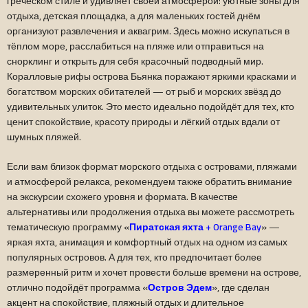
греческом стиле и удивляет своей атмосферой: уютные зоны для
отдыха, детская площадка, а для маленьких гостей днём
организуют развлечения и аквагрим. Здесь можно искупаться в
тёплом море, расслабиться на пляже или отправиться на
снорклинг и открыть для себя красочный подводный мир.
Коралловые рифы острова Бьянка поражают яркими красками и
богатством морских обитателей — от рыб и морских звёзд до
удивительных улиток. Это место идеально подойдёт для тех, кто
ценит спокойствие, красоту природы и лёгкий отдых вдали от
шумных пляжей.
Если вам близок формат морского отдыха с островами, пляжами
и атмосферой релакса, рекомендуем также обратить внимание
на экскурсии схожего уровня и формата. В качестве
альтернативы или продолжения отдыха вы можете рассмотреть
тематическую программу
«
Пиратская яхта + Orange Bay
»
—
яркая яхта, анимация и комфортный отдых на одном из самых
популярных островов. А для тех, кто предпочитает более
размеренный ритм и хочет провести больше времени на острове,
отлично подойдёт программа
«
Остров Эдем
»
, где сделан
акцент на спокойствие, пляжный отдых и длительное