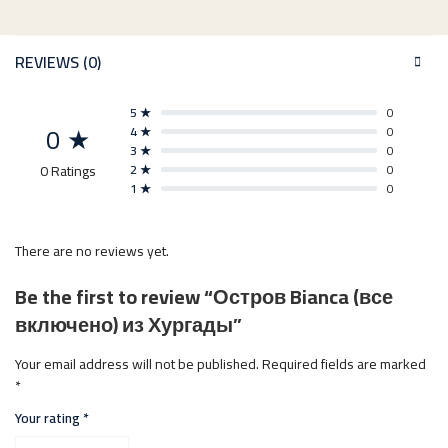
REVIEWS (0)
5 ★
0
0 ★
4 ★
0
3 ★
0
0 Ratings
2 ★
0
1 ★
0
There are no reviews yet.
Be the first to review “Остров Bianca (все
включено) из Хургады”
Your email address will not be published.
Required fields are marked
*
Your rating
*