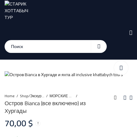
Home
Shop/Экскурсии
МОРСКИЕ ЭКСКУРСИИ ИЗ ХУРГАДЫ
Остров Bianca (все включено) из
Хургады
Остров Eden из
Пиратская Яхта (Vip) и
70,00
$
Хургады
Orange Bay из
Хургады
58,00
70,00
$
$