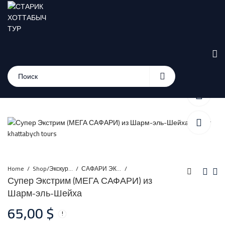
Home
Shop/Экскурсии
САФАРИ ЭКСКУРСИИ ИЗ ШАРМ ЭЛЬ ШЕЙХА
Супер Экстрим (МЕГА САФАРИ) из
Шарм-эль-Шейха
Затерянная земля
Супер Мото Сафари
65,00
$
(все в одном)
из Шарм-эль-Шейха
58,00
20,00
$
$