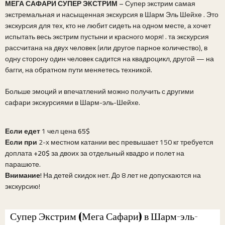
МЕГА САФАРИ СУПЕР ЭКСТРИМ –
Супер экстрим самая
экстремальная и насыщенная экскурсия в Шарм Эль Шейхе . Это
экскурсия для тех, кто не любит сидеть на одном месте, а хочет
испытать весь экстрим пустыни и красного моря! . та экскурсия
рассчитана на двух человек (или другое парное количество), в
одну сторону один человек садится на квадроцикл, другой — на
багги, на обратном пути меняетесь техникой.
Больше эмоций и впечатлений можно получить с другими
сафари экскурсиями в Шарм-эль-Шейхе.
Если едет
1 чел цена
65$
Если при
2-х местном катании вес превышает 150 кг требуется
доплата
+20$
за двоих за отдельный квадро и полет на
парашюте.
Внимание!
На детей скидок нет. До 8 лет не допускаются на
экскурсию!
Супер Экстрим (Мега Сафари) в Шарм-эль-