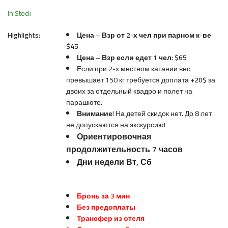
In Stock
Highlights:
Цена – Взр от 2-х чел при парном к-ве
$45
Цена – Взр если едет 1 чел: $65
Если при 2-х местном катании вес
превышает 150 кг требуется доплата
+20$
за
двоих за отдельный квадро и полет на
парашюте.
Внимание!
На детей скидок нет. До 8 лет
не допускаются на экскурсию!
Ориентировочная
продолжительность 7 часов
Дни недели Вт, Сб
Бронь за 3 мин
Без предоплаты
Трансфер из отеля